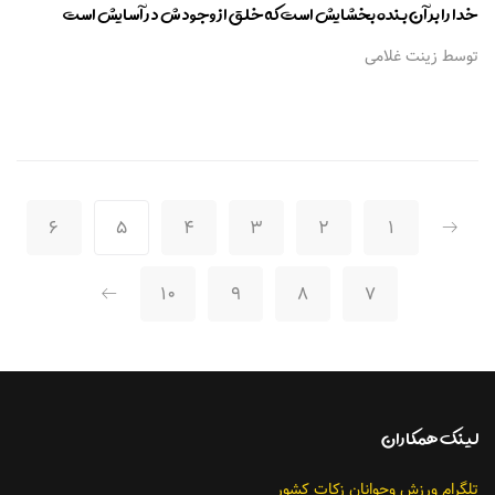
خدا را بر آن بنده بخشایش است که خلق از وجودش در آسایش است
توسط زینت غلامی
6
5
4
3
2
1
10
9
8
7
لينك همکاران
تلگرام ورزش وجوانان زکات کشور