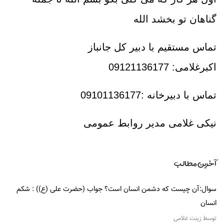
گناهان تو بخشد الله
تماس مستقیم با دبیر کل جانباز
اکبرغلامی: 09121136177
تماس با دبیرخانه :09101136177
نیکی غلامی مدير روابط عمومی
آخرین مطالب
سوال:آن چیست که دشمن انسان است؟ جواب (حضرت علی (ع)) : شکم
انسان
توسط زینت غلامی