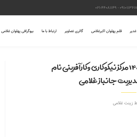
021-44081149
091011361
غدیر
قلم پهلوان اکبرغلامی
گالری تصاویر
ارتباط با ما
بیوگرافی پهلوان غلامی
گزارش عملکرد مهر ماه 1404 مرکز نیکوکاری وکارآفرینی نام
مدیریت جانباز غلامی
 زینت غلامی