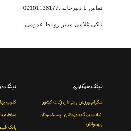
تماس با دبیرخانه :09101136177
نیکی غلامی مدير روابط عمومی
لينك همکاران
لينك دو
تلگرام ورزش وجوانان زکات کشور
کلوپ پهل
ائتلاف بزرگ قهرمانان ،پیشکسوتان
مناظره با
وپهلوانان
بانک فیل