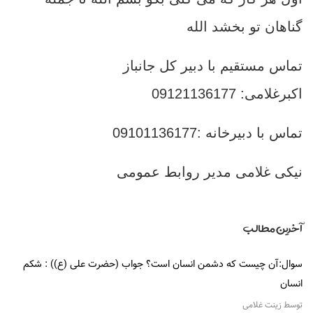
گناهان تو بخشد الله
تماس مستقیم با دبیر کل جانباز
اکبرغلامی: 09121136177
تماس با دبیرخانه :09101136177
نیکی غلامی مدير روابط عمومی
آخرین مطالب
سوال:آن چیست که دشمن انسان است؟ جواب (حضرت علی (ع)) : شکم
انسان
توسط زینت غلامی