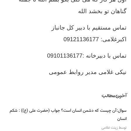
گناهان تو بخشد الله
تماس مستقیم با دبیر کل جانباز
اکبرغلامی: 09121136177
تماس با دبیرخانه :09101136177
نیکی غلامی مدير روابط عمومی
آخرین مطالب
سوال:آن چیست که دشمن انسان است؟ جواب (حضرت علی (ع)) : شکم
انسان
توسط زینت غلامی