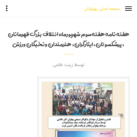
صفحه اصلی پهلوانان
هفته نامه هفته سوم شهریورماه ائتلاف بزرگ قهرمانان
،پیشکسوتان،ایثارگران،هنرمندان ونخبگان ورزش
توسط زینت غلامی